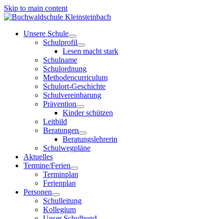
Skip to main content
Unsere Schule
Schulprofil
Lesen macht stark
Schulname
Schulordnung
Methodencurriculum
Schulort-Geschichte
Schulvereinbarung
Prävention
Kinder schützen
Leitbild
Beratungen
Beratungslehrerin
Schulwegpläne
Aktuelles
Termine/Ferien
Terminplan
Ferienplan
Personen
Schulleitung
Kollegium
Unser Schulhund