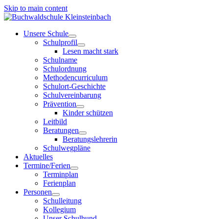
Skip to main content
Unsere Schule
Schulprofil
Lesen macht stark
Schulname
Schulordnung
Methodencurriculum
Schulort-Geschichte
Schulvereinbarung
Prävention
Kinder schützen
Leitbild
Beratungen
Beratungslehrerin
Schulwegpläne
Aktuelles
Termine/Ferien
Terminplan
Ferienplan
Personen
Schulleitung
Kollegium
Unser Schulhund